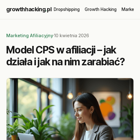
growthhacking
.
pl
Dropshipping
Growth Hacking
Marketin
Marketing Afiliacyjny
·
10 kwietnia 2026
Model CPS w afiliacji – jak
działa i jak na nim zarabiać?