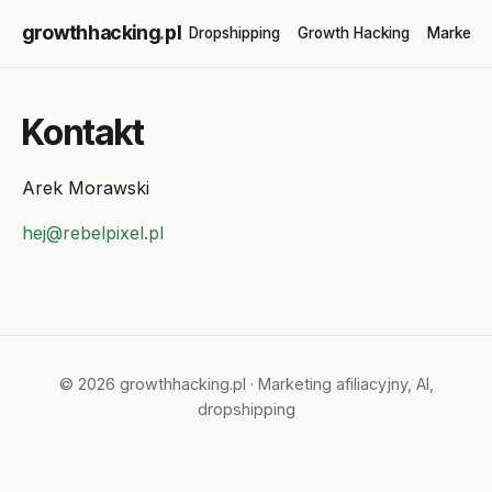
growthhacking
.
pl
Dropshipping
Growth Hacking
Marketin
Kontakt
Arek Morawski
hej@rebelpixel.pl
© 2026 growthhacking.pl · Marketing afiliacyjny, AI,
dropshipping