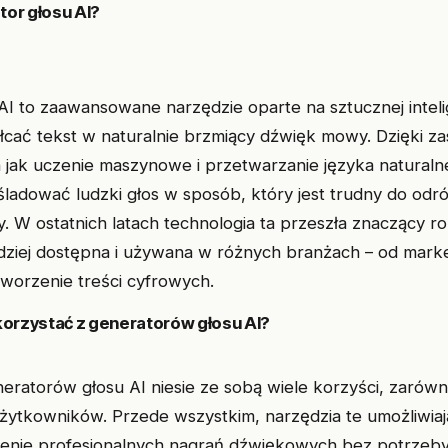
tor głosu AI?
AI to zaawansowane narzędzie oparte na sztucznej intelig
ałcać tekst w naturalnie brzmiący dźwięk mowy. Dzięki z
ch jak uczenie maszynowe i przetwarzanie języka natural
śladować ludzki głos w sposób, który jest trudny do odró
 W ostatnich latach technologia ta przeszła znaczący ro
rdziej dostępna i używana w różnych branżach – od mark
tworzenie treści cyfrowych.
orzystać z generatorów głosu AI?
eratorów głosu AI niesie ze sobą wiele korzyści, zarówno 
żytkowników. Przede wszystkim, narzędzia te umożliwiają
enie profesjonalnych nagrań dźwiękowych bez potrzeb