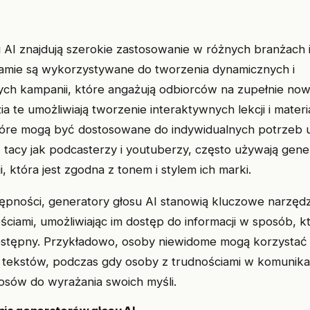
 AI znajdują szerokie zastosowanie w różnych branżach 
lamie są wykorzystywane do tworzenia dynamicznych i
ych kampanii, które angażują odbiorców na zupełnie no
ia te umożliwiają tworzenie interaktywnych lekcji i mater
tóre mogą być dostosowane do indywidualnych potrzeb 
, tacy jak podcasterzy i youtuberzy, często używają gen
i, która jest zgodna z tonem i stylem ich marki.
pności, generatory głosu AI stanowią kluczowe narzędz
ciami, umożliwiając im dostęp do informacji w sposób, k
dostępny. Przykładowo, osoby niewidome mogą korzystać 
 tekstów, podczas gdy osoby z trudnościami w komunik
osów do wyrażania swoich myśli.