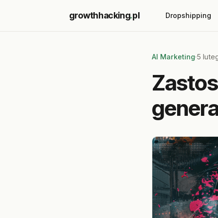
growthhacking
.
pl
Dropshipping
AI Marketing
·
5 lute
Zastos
genera