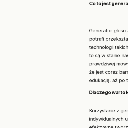
Co to jest genera
Generator głosu 
potrafi przekszt
technologii taki
te są w stanie na
prawdziwej mowy.
że jest coraz ba
edukację, aż po 
Dlaczego warto k
Korzystanie z gen
indywidualnych u
efektywne tworz