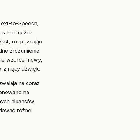
(Text-to-Speech,
ces ten można
ekst, rozpoznając
adne zrozumienie
dnie wzorce mowy,
brzmiący dźwięk.
zwalają na coraz
trenowane na
nych niuansów
adować różne