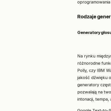
Rodzaje gener
Generatory głos
Na rynku międzyn
różnorodne funkc
Polly, czy IBM Wa
jakość dźwięku 
generatory częs
pozwalają na two
intonacji, tempa,
Google Text-to-S