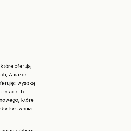
które oferują
eech, Amazon
 oferując wysoką
centach. Te
ynowego, które
 dostosowania
nanym z łatwej