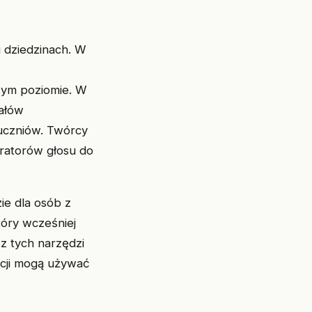
i dziedzinach. W
wym poziomie. W
iałów
uczniów. Twórcy
eratorów głosu do
ie dla osób z
tóry wcześniej
z tych narzędzi
acji mogą używać