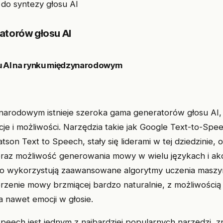
atorów głosu AI
u AI na rynku międzynarodowym
arodowym istnieje szeroka gama generatorów głosu AI, 
je i możliwości. Narzędzia takie jak Google Text-to-Sp
tson Text to Speech, stały się liderami w tej dziedzinie,
oraz możliwość generowania mowy w wielu językach i ak
to wykorzystują zaawansowane algorytmy uczenia masz
rzenie mowy brzmiącej bardzo naturalnie, z możliwością
 a nawet emocji w głosie.
peech jest jednym z najbardziej popularnych narzędzi, z