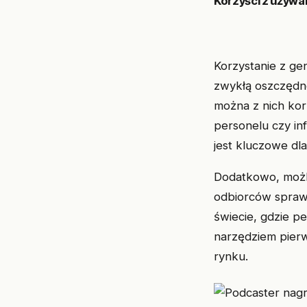
Korzyści z używa
Korzystanie z ge
zwykłą oszczędno
można z nich ko
personelu czy inf
jest kluczowe dl
Dodatkowo, możli
odbiorców sprawia
świecie, gdzie pe
narzędziem pierw
rynku.