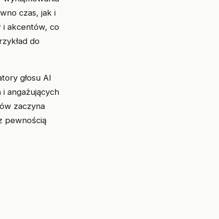
no czas, jak i
w i akcentów, co
rzykład do
atory głosu AI
 i angażujących
rców zaczyna
 z pewnością