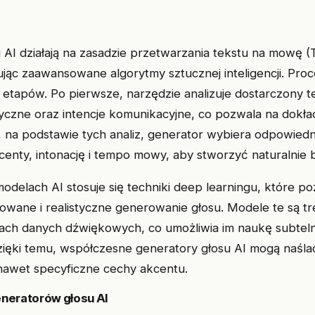
 AI działają na zasadzie przetwarzania tekstu na mowę 
jąc zaawansowane algorytmy sztucznej inteligencji. Pro
a etapów. Po pierwsze, narzędzie analizuje dostarczony t
yczne oraz intencje komunikacyjne, co pozwala na dokł
e, na podstawie tych analiz, generator wybiera odpowie
centy, intonację i tempo mowy, aby stworzyć naturalnie 
delach AI stosuje się techniki deep learningu, które po
owane i realistyczne generowanie głosu. Modele te są 
ach danych dźwiękowych, co umożliwia im naukę subtel
zięki temu, współczesne generatory głosu AI mogą naśl
 nawet specyficzne cechy akcentu.
neratorów głosu AI