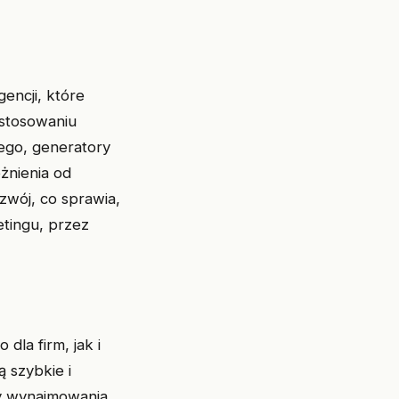
encji, które
astosowaniu
nego, generatory
żnienia od
zwój, co sprawia,
etingu, przez
dla firm, jak i
 szybkie i
y wynajmowania