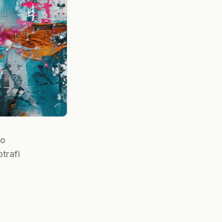
to
trafi