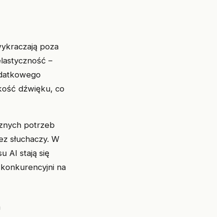
wykraczają poza
elastyczność –
odatkowego
akość dźwięku, co
cznych potrzeb
zez słuchaczy. W
 AI stają się
 konkurencyjni na