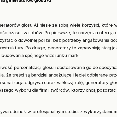
nia generatorów głosu AI
neratorów głosu AI niesie ze sobą wiele korzyści, które 
ść czasu i zasobów. Po pierwsze, te narzędzia oferują 
rzystać o dowolnej porze, bez potrzeby angażowania d
rastruktury. Po drugie, generatory te zapewniają stałą j
a budowania spójnego wizerunku marki.
wość personalizacji głosu i dostosowania go do specyfi
, że treści są bardziej angażujące i lepiej odbierane pr
rsonalizacja odgrywa coraz większą rolę, generatory głosu
szego wyboru dla firm i twórców, którzy chcą pozostać