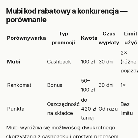
Mubi kod rabatowy a konkurencja —
porównanie
Typ
Czas
Limit
Porównywarka
Kwota
promocji
wypłaty
użyć
2×
Mubi
Cashback
100 zł
30 dni
(różne
pojazd
50–
Rankomat
Bonus
30 dni
1×
100 zł
do
Oszczędność
Bez
Punkta
420 zł
Od razu
na składce
limitu
taniej
Mubi wyróżnia się możliwością dwukrotnego
skorzystania z cashbacku i prostym procesem