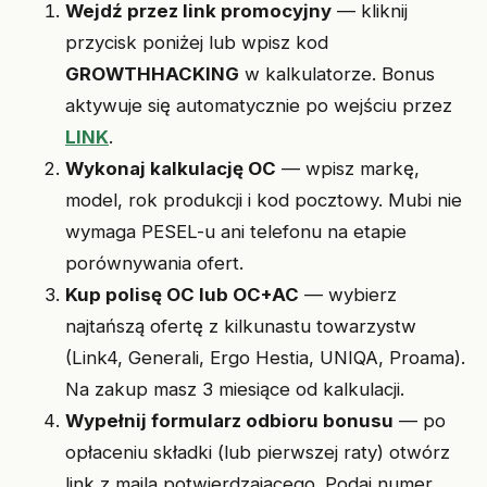
Wejdź przez link promocyjny
— kliknij
przycisk poniżej lub wpisz kod
GROWTHHACKING
w kalkulatorze. Bonus
aktywuje się automatycznie po wejściu przez
LINK
.
Wykonaj kalkulację OC
— wpisz markę,
model, rok produkcji i kod pocztowy. Mubi nie
wymaga PESEL-u ani telefonu na etapie
porównywania ofert.
Kup polisę OC lub OC+AC
— wybierz
najtańszą ofertę z kilkunastu towarzystw
(Link4, Generali, Ergo Hestia, UNIQA, Proama).
Na zakup masz 3 miesiące od kalkulacji.
Wypełnij formularz odbioru bonusu
— po
opłaceniu składki (lub pierwszej raty) otwórz
link z maila potwierdzającego. Podaj numer